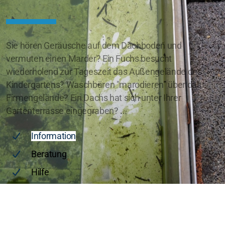
Sie hören Geräusche auf dem Dachboden und
vermuten einen Marder? Ein Fuchs besucht
wiederholend zur Tageszeit das Außengelände des
Kindergartens? Waschbären "marodieren" über das
Firmengelände? Ein Dachs hat sich unter Ihrer
Gartenterrasse eingegraben? ...
Information
Beratung
Hilfe